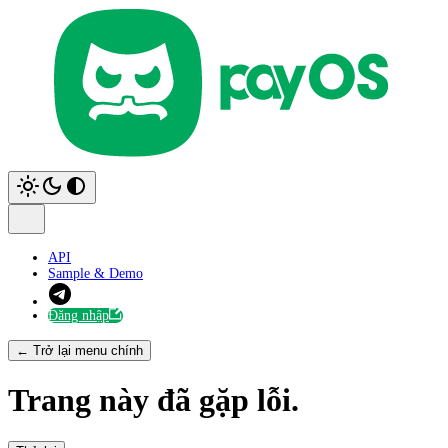
API
Sample & Demo
Đăng nhập
← Trở lại menu chính
Trang này đã gặp lỗi.