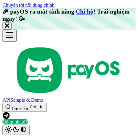
Chuyển tới nội dung chính
🎉️
payOS ra mắt tính năng
Chi hộ
! Trải nghiệm
ngay!
🥳️
API
Sample & Demo
Tìm kiếm
Đăng nhập