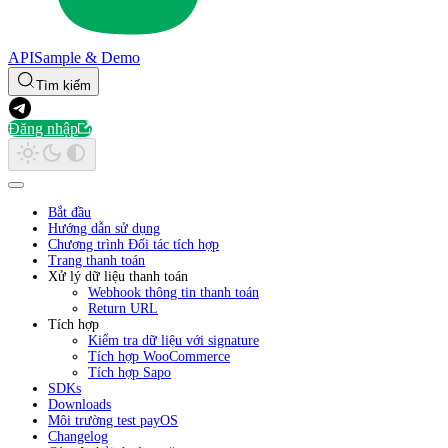
API
Sample & Demo
Tìm kiếm
Đăng nhập
Bắt đầu
Hướng dẫn sử dụng
Chương trình Đối tác tích hợp
Trang thanh toán
Xử lý dữ liệu thanh toán
Webhook thông tin thanh toán
Return URL
Tích hợp
Kiểm tra dữ liệu với signature
Tích hợp WooCommerce
Tích hợp Sapo
SDKs
Downloads
Môi trường test payOS
Changelog