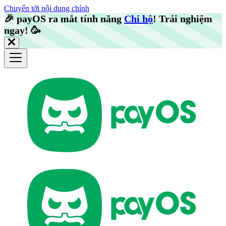
Chuyển tới nội dung chính
🎉️
payOS ra mắt tính năng
Chi hộ
! Trải nghiệm
ngay!
🥳️