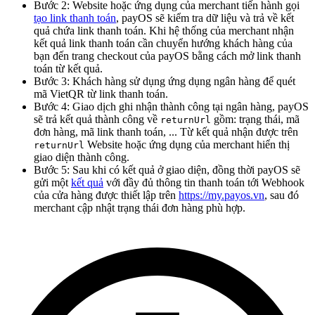
Bước 2: Website hoặc ứng dụng của merchant tiến hành gọi
tạo link thanh toán
, payOS sẽ kiểm tra dữ liệu và trả về kết
quả chứa link thanh toán. Khi hệ thống của merchant nhận
kết quả link thanh toán cần chuyển hướng khách hàng của
bạn đến trang checkout của payOS bằng cách mở link thanh
toán từ kết quả.
Bước 3: Khách hàng sử dụng ứng dụng ngân hàng để quét
mã VietQR từ link thanh toán.
Bước 4: Giao dịch ghi nhận thành công tại ngân hàng, payOS
sẽ trả kết quả thành công về
gồm: trạng thái, mã
returnUrl
đơn hàng, mã link thanh toán, ... Từ kết quả nhận được trên
Website hoặc ứng dụng của merchant hiển thị
returnUrl
giao diện thành công.
Bước 5: Sau khi có kết quả ở giao diện, đồng thời payOS sẽ
gửi một
kết quả
với đầy đủ thông tin thanh toán tới Webhook
của cửa hàng được thiết lập trên
https://my.payos.vn
, sau đó
merchant cập nhật trạng thái đơn hàng phù hợp.