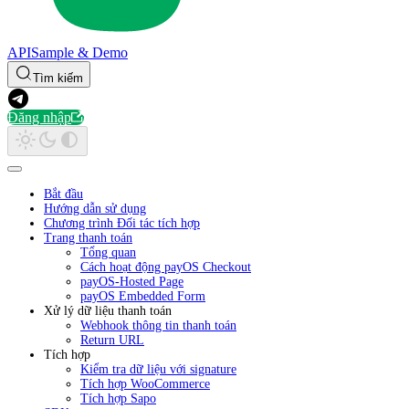
API
Sample & Demo
Tìm kiếm
Đăng nhập
Bắt đầu
Hướng dẫn sử dụng
Chương trình Đối tác tích hợp
Trang thanh toán
Tổng quan
Cách hoạt động payOS Checkout
payOS-Hosted Page
payOS Embedded Form
Xử lý dữ liệu thanh toán
Webhook thông tin thanh toán
Return URL
Tích hợp
Kiểm tra dữ liệu với signature
Tích hợp WooCommerce
Tích hợp Sapo