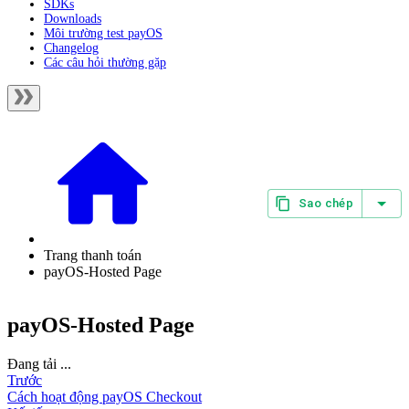
SDKs
Downloads
Môi trường test payOS
Changelog
Các câu hỏi thường gặp
Sao chép
Trang thanh toán
payOS-Hosted Page
payOS-Hosted Page
Đang tải ...
Trước
Cách hoạt động payOS Checkout