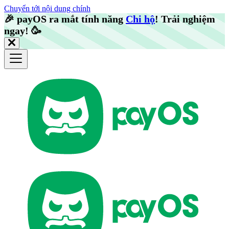
Chuyển tới nội dung chính
🎉️
payOS ra mắt tính năng
Chi hộ
! Trải nghiệm
ngay!
🥳️