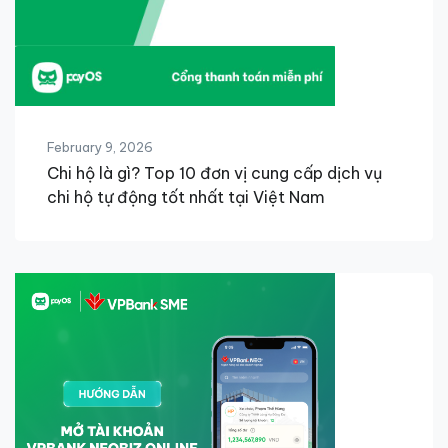
February 9, 2026
Chi hộ là gì? Top 10 đơn vị cung cấp dịch vụ
chi hộ tự động tốt nhất tại Việt Nam