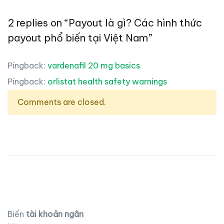
2 replies on “Payout là gì? Các hình thức
payout phổ biến tại Việt Nam”
Pingback:
vardenafil 20 mg basics
Pingback:
orlistat health safety warnings
Comments are closed.
Biến
tài khoản ngân