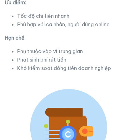
Ưu điểm:
Tốc độ chi tiền nhanh
Phù hợp với cá nhân, người dùng online
Hạn chế:
Phụ thuộc vào ví trung gian
Phát sinh phí rút tiền
Khó kiểm soát dòng tiền doanh nghiệp