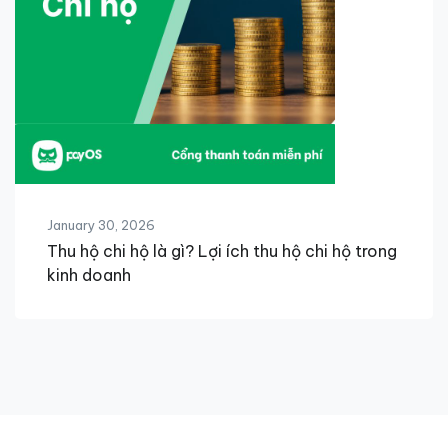
January 30, 2026
Thu hộ chi hộ là gì? Lợi ích thu hộ chi hộ trong
kinh doanh