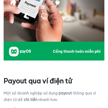
Payout qua ví điện tử
Một số doanh nghiệp sử dụng
payout
thông qua ví
điện tử để
chi tiền
nhanh hơn.