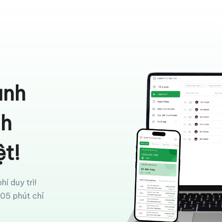
anh
nh
ệt!
hí duy trì!
 05 phút chỉ