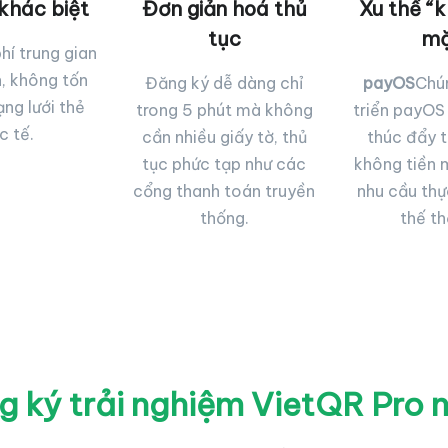
khác biệt
Đơn giản hoá thủ
Xu thế “k
tục
mặ
hí trung gian
, không tốn
Đăng ký dễ dàng chỉ
payOS
Chún
ng lưới thẻ
trong 5 phút mà không
triển payOS
c tế.
cần nhiều giấy tờ, thủ
thúc đẩy 
tục phức tạp như các
không tiền 
cổng thanh toán truyền
nhu cầu thự
thống.
thế th
 ký trải nghiệm VietQR Pro 