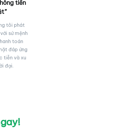
hông tiền
t”
g tôi phát
 với sứ mệnh
thanh toán
mặt đáp ứng
c tiễn và xu
ời đại.
ngay!