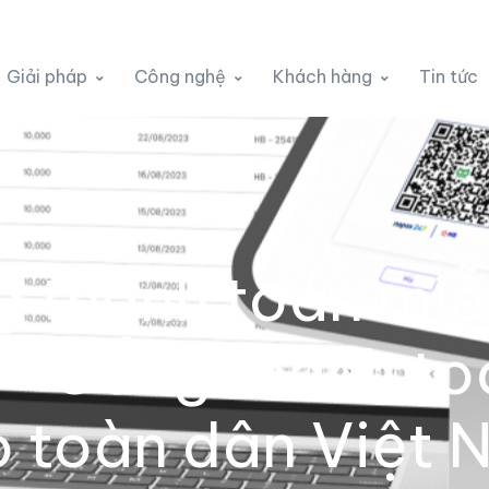
Giải pháp
Công nghệ
Khách hàng
Tin tức
 thanh toán miễ
– Cổng thanh to
o toàn dân Việt 