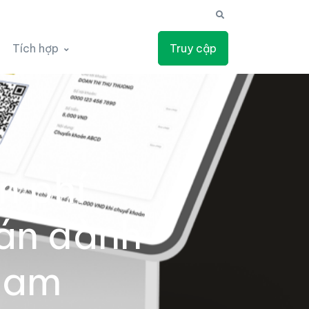
Tích hợp
Truy cập
n phí
án dành
Nam