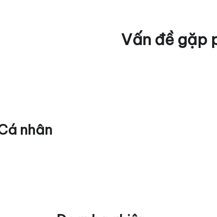
Vấn đề gặp p
Cá nhân