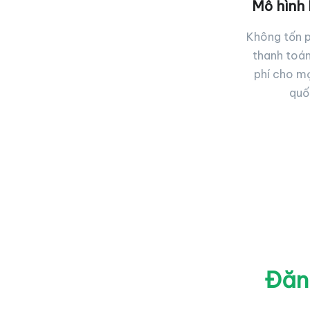
Mô hình 
Không tốn p
thanh toán
phí cho mạ
quố
Đăng