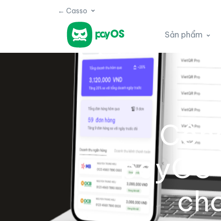
← Casso
Sản phẩm
Cổng
payOS 
ch