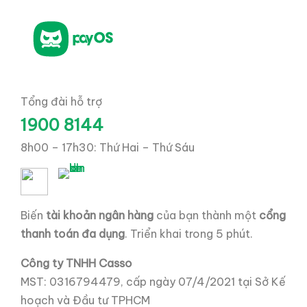
Tổng đài hỗ trợ
1900 8144
8h00 – 17h30: Thứ Hai – Thứ Sáu
Biến
tài khoản ngân hàng
của bạn thành một
cổng
thanh toán đa dụng
. Triển khai trong 5 phút.
Công ty TNHH Casso
MST: 0316794479, cấp ngày 07/4/2021 tại Sở Kế
hoạch và Đầu tư TPHCM