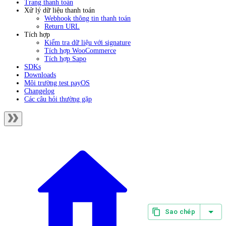
Trang thanh toán
Xử lý dữ liệu thanh toán
Webhook thông tin thanh toán
Return URL
Tích hợp
Kiểm tra dữ liệu với signature
Tích hợp WooCommerce
Tích hợp Sapo
SDKs
Downloads
Môi trường test payOS
Changelog
Các câu hỏi thường gặp
Sao chép