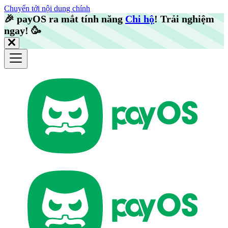
Chuyển tới nội dung chính
🎉️
payOS ra mắt tính năng
Chi hộ
! Trải nghiệm
ngay!
🥳️