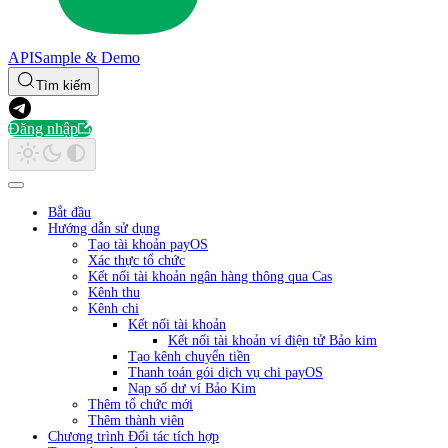
API
Sample & Demo
Tìm kiếm
Đăng nhập
Bắt đầu
Hướng dẫn sử dụng
Tạo tài khoản payOS
Xác thực tổ chức
Kết nối tài khoản ngân hàng thông qua Cas
Kênh thu
Kênh chi
Kết nối tài khoản
Kết nối tài khoản ví điện tử Bảo kim
Tạo kênh chuyển tiền
Thanh toán gói dịch vụ chi payOS
Nạp số dư ví Bảo Kim
Thêm tổ chức mới
Thêm thành viên
Chương trình Đối tác tích hợp